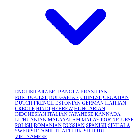
ENGLISH
ARABIC
BANGLA
BRAZILIAN
PORTUGUESE
BULGARIAN
CHINESE
CROATIAN
DUTCH
FRENCH
ESTONIAN
GERMAN
HAITIAN
CREOLE
HINDI
HEBREW
HUNGARIAN
INDONESIAN
ITALIAN
JAPANESE
KANNADA
LITHUANIAN
MALAYALAM
MALAY
PORTUGUESE
POLISH
ROMANIAN
RUSSIAN
SPANISH
SINHALA
SWEDISH
TAMIL
THAI
TURKISH
URDU
VIETNAMESE