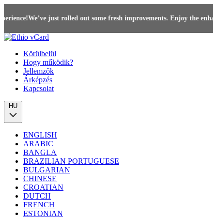
We’ve just rolled out some fresh improvements. Enjoy the enhanced 
Körülbelül
Hogy működik?
Jellemzők
Árképzés
Kapcsolat
HU
ENGLISH
ARABIC
BANGLA
BRAZILIAN PORTUGUESE
BULGARIAN
CHINESE
CROATIAN
DUTCH
FRENCH
ESTONIAN