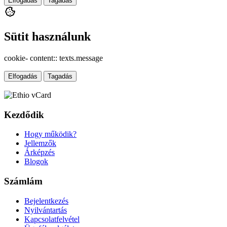
Elfogadás
Tagadás
Sütit használunk
cookie- content:: texts.message
Elfogadás
Tagadás
Kezdődik
Hogy működik?
Jellemzők
Árképzés
Blogok
Számlám
Bejelentkezés
Nyilvántartás
Kapcsolatfelvétel