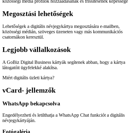
közösségi média profilok hozzáadásának és frissítésének képessége
Megosztási lehetőségek
Lehetőségek a digitális névjegykártya megosztására e-mailben,
közösségi médián, szöveges üzeneten vagy más kommunikációs
csatornákon keresztül.
Legjobb vállalkozások
A GoBiz Digital Business kártyák segítenek abban, hogy a kártya
látogatóit ügyfelekké alakítsa.
Miért digitális üzleti kártya?
vCard- jellemzők
WhatsApp bekapcsolva
Engedélyezheti és letilthatja a WhatsApp Chat funkciót a digitális
névjegykártyáján.
Fotógaléria