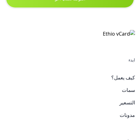
ابدء
كيف يعمل؟
سمات
التسعير
مدونات